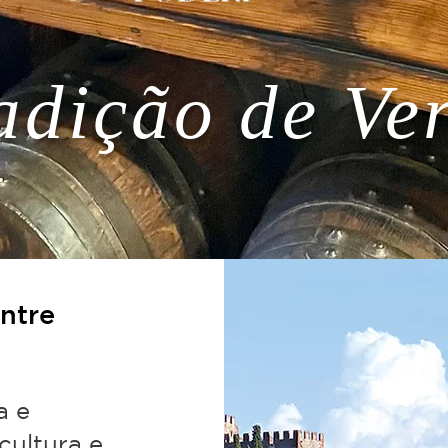
adição de Ve
ntre
a e
cultura e