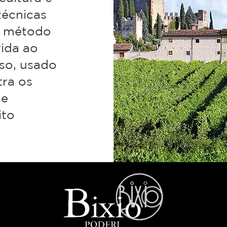
técnicas
, método
ida ao
so, usado
ra os
 e
ito