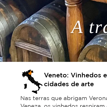
A tr
Veneto: Vinhedos e
cidades de arte
Nas terras que abrigam Veron
Veneza, os vinhedos respiram 