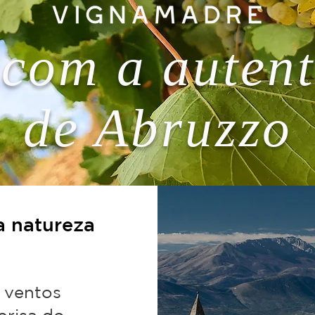
 com a autent
de Abruzzo
a natureza
 ventos