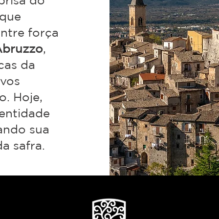
brisa do
 que
entre força
Abruzzo
,
cas da
ovos
o. Hoje,
entidade
sando sua
a safra.