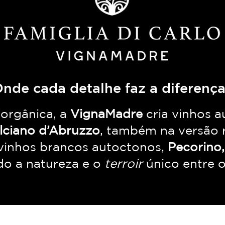
nde cada detalhe faz a diferenç
 orgânica, a
VignaMadre
cria vinhos 
ciano d’Abruzzo
, também na versão 
 vinhos brancos autoctonos,
Pecorino,
ndo a natureza e o
terroir
único entre 