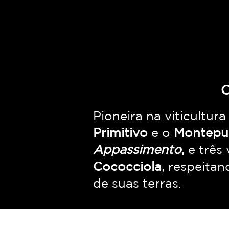
O
Pioneira na viticultura
Primitivo
e o
Montepul
Appassimento
,
e três
Cococciola
, respeita
de suas terras.