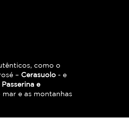
a
autênticos, como o
rosé –
Cerasuolo
- e
 Passerina e
o mar e as montanhas